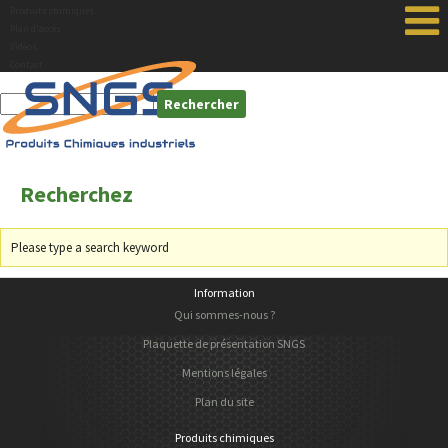
Produits chimiques
Plan d'accés
Vidéos
Contact
Recherchez
Please type a search keyword
Information
Qui sommes-nous ?
Plaquette de présentation SNGS
Mentions légales
Plan du site
Produits chimiques