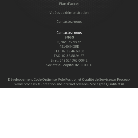
Plan d'accés
Vidéos de démonstration
Contactez-nous
Contactez-nous
SNGS
6, rue Lavoisier
45140 INGRE
TEL : 02.38.46.68.00
FAX : 02.38.88.94.87
Siret : 349 524 363 00042
Société au capital de 80 000 €
Développement Code Optimisé, Pole Position et Qualité de Service par Processx
www.processx.fr -
création site internet orléans
-
Site
agréé
QualiNet ©