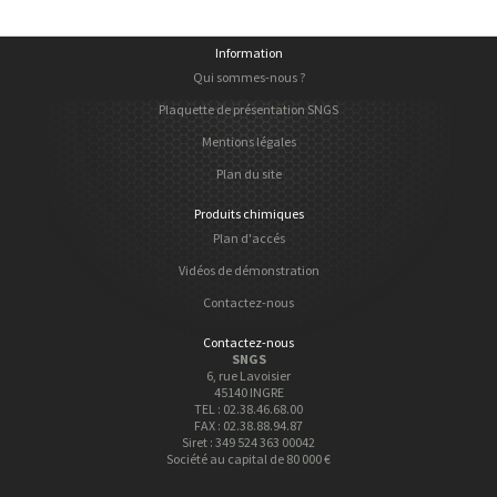
Information
Qui sommes-nous ?
Plaquette de présentation SNGS
Mentions légales
Plan du site
Produits chimiques
Plan d'accés
Vidéos de démonstration
Contactez-nous
Contactez-nous
SNGS
6, rue Lavoisier
45140 INGRE
TEL : 02.38.46.68.00
FAX : 02.38.88.94.87
Siret : 349 524 363 00042
Société au capital de 80 000 €