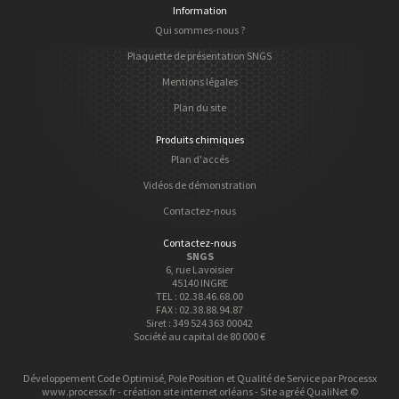
Information
Qui sommes-nous ?
Plaquette de présentation SNGS
Mentions légales
Plan du site
Produits chimiques
Plan d'accés
Vidéos de démonstration
Contactez-nous
Contactez-nous
SNGS
6, rue Lavoisier
45140 INGRE
TEL : 02.38.46.68.00
FAX : 02.38.88.94.87
Siret : 349 524 363 00042
Société au capital de 80 000 €
Développement Code Optimisé, Pole Position et Qualité de Service par Processx
www.processx.fr -
création site internet orléans
-
Site
agréé
QualiNet ©