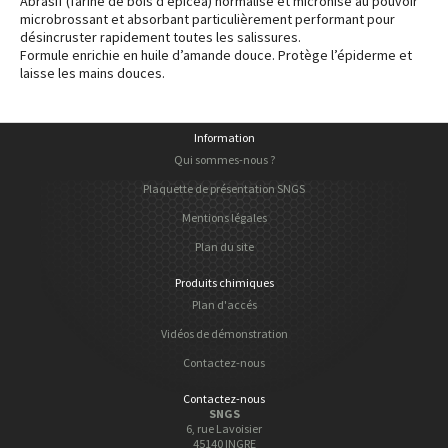
Abrasif (farine de bois d’épicéa) normalisé et micronisé au pouvoir
microbrossant et absorbant particulièrement performant pour
désincruster rapidement toutes les salissures.
Formule enrichie en huile d’amande douce. Protège l’épiderme et
laisse les mains douces.
Information
Qui sommes-nous ?
Plaquette de présentation SNGS
Mentions légales
Plan du site
Produits chimiques
Plan d'accés
Vidéos de démonstration
Contactez-nous
Contactez-nous
SNGS
6, rue Lavoisier
45140 INGRE